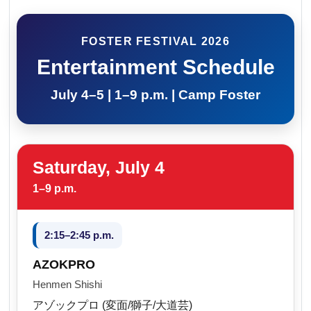
FOSTER FESTIVAL 2026
Entertainment Schedule
July 4–5 | 1–9 p.m. | Camp Foster
Saturday, July 4
1–9 p.m.
2:15–2:45 p.m.
AZOKPRO
Henmen Shishi
アゾックプロ (変面/獅子/大道芸)